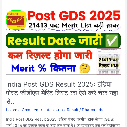
India
Post
GDS
Result
2025:
इंडिया
पोस्ट
जीडीएस
मेरिट
लिस्ट
का
ऐसे
India Post GDS Result 2025: इंडिया
करे
पोस्ट जीडीएस मेरिट लिस्ट का ऐसे करे चेक यहां
चेक
से..
यहां
से..
Leave a Comment
/
Latest Jobs
,
Result
/
Dharmendra
India Post GDS Result 2025: इंडिया पोस्ट ग्रामीण डाक सेवक (GDS)
भर्ती 2025 का रिजल्ट जल्द ही जारी होने वाला है। जो उम्मीदवार इस भर्ती प्रक्रिया