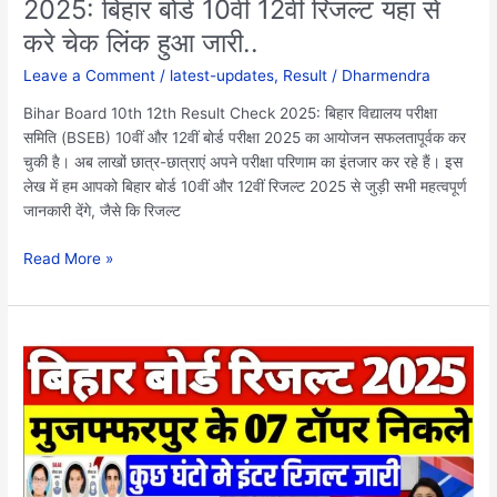
2025: बिहार बोर्ड 10वी 12वीं रिजल्ट यहां से
से
करे चेक लिंक हुआ जारी..
करे
चेक
Leave a Comment
/
latest-updates
,
Result
/
Dharmendra
लिंक
हुआ
Bihar Board 10th 12th Result Check 2025: बिहार विद्यालय परीक्षा
जारी..
समिति (BSEB) 10वीं और 12वीं बोर्ड परीक्षा 2025 का आयोजन सफलतापूर्वक कर
चुकी है। अब लाखों छात्र-छात्राएं अपने परीक्षा परिणाम का इंतजार कर रहे हैं। इस
लेख में हम आपको बिहार बोर्ड 10वीं और 12वीं रिजल्ट 2025 से जुड़ी सभी महत्वपूर्ण
जानकारी देंगे, जैसे कि रिजल्ट
Read More »
Bihar
Board
12th
Topper
List
2025
PDF