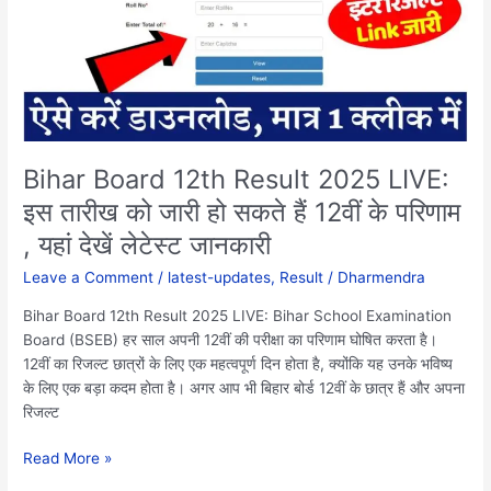
LIVE:
इस
तारीख
को
जारी
हो
सकते
Bihar Board 12th Result 2025 LIVE:
हैं
इस तारीख को जारी हो सकते हैं 12वीं के परिणाम
12वीं
, यहां देखें लेटेस्ट जानकारी
के
परिणाम
Leave a Comment
/
latest-updates
,
Result
/
Dharmendra
,
यहां
Bihar Board 12th Result 2025 LIVE: Bihar School Examination
देखें
Board (BSEB) हर साल अपनी 12वीं की परीक्षा का परिणाम घोषित करता है।
लेटेस्ट
12वीं का रिजल्ट छात्रों के लिए एक महत्वपूर्ण दिन होता है, क्योंकि यह उनके भविष्य
जानकारी
के लिए एक बड़ा कदम होता है। अगर आप भी बिहार बोर्ड 12वीं के छात्र हैं और अपना
रिजल्ट
Read More »