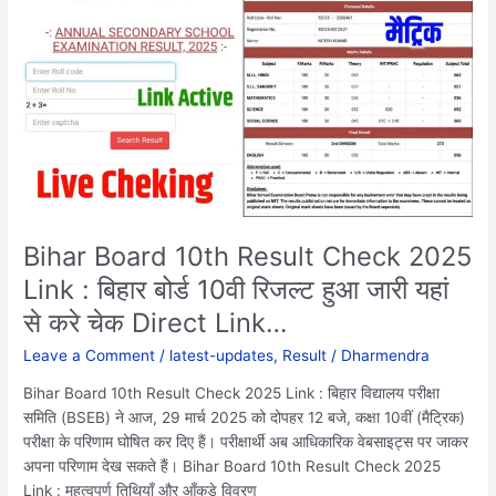
10th
Result
Check
2025
Link
:
बिहार
बोर्ड
10वी
रिजल्ट
Bihar Board 10th Result Check 2025
हुआ
Link : बिहार बोर्ड 10वी रिजल्ट हुआ जारी यहां
जारी
से करे चेक Direct Link…
यहां
से
Leave a Comment
/
latest-updates
,
Result
/
Dharmendra
करे
चेक
Bihar Board 10th Result Check 2025 Link : बिहार विद्यालय परीक्षा
Direct
समिति (BSEB) ने आज, 29 मार्च 2025 को दोपहर 12 बजे, कक्षा 10वीं (मैट्रिक)
Link…
परीक्षा के परिणाम घोषित कर दिए हैं। परीक्षार्थी अब आधिकारिक वेबसाइट्स पर जाकर
अपना परिणाम देख सकते हैं। Bihar Board 10th Result Check 2025
Link : महत्वपूर्ण तिथियाँ और आँकड़े विवरण