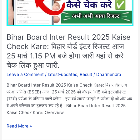
Kare:
बिहार
बोर्ड
इंटर
रिजल्ट
Bihar Board Inter Result 2025 Kaise
आज
Check Kare: बिहार बोर्ड इंटर रिजल्ट आज
25
25 मार्च 1.15 PM बजे होगा जारी यहां से करे
मार्च
1.15
चेक लिंक हुआ जारी.
PM
Leave a Comment
/
latest-updates
,
Result
/
Dharmendra
बजे
होगा
Bihar Board Inter Result 2025 Kaise Check Kare: बिहार विद्यालय
जारी
परीक्षा समिति (BSEB) आज, 25 मार्च 2025 को दोपहर 1:15 बजे इंटरमीडिएट
यहां
(12वीं) परीक्षा के परिणाम जारी करेगा। इस वर्ष लाखों छात्रों ने परीक्षा दी थी और अब
से
वे अपने परिणाम का इंतजार कर रहे हैं। Bihar Board Inter Result 2025
करे
Kaise Check Kare: Overview
चेक
लिंक
Read More »
हुआ
जारी.