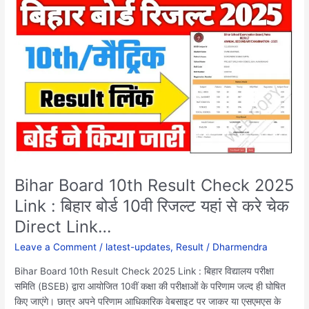
Board
10th
Result
Check
2025
Link
:
बिहार
बोर्ड
10वी
रिजल्ट
यहां
Bihar Board 10th Result Check 2025
से
Link : बिहार बोर्ड 10वी रिजल्ट यहां से करे चेक
करे
चेक
Direct Link…
Direct
Leave a Comment
/
latest-updates
,
Result
/
Dharmendra
Link…
​Bihar Board 10th Result Check 2025 Link : बिहार विद्यालय परीक्षा
समिति (BSEB) द्वारा आयोजित 10वीं कक्षा की परीक्षाओं के परिणाम जल्द ही घोषित
किए जाएंगे। छात्र अपने परिणाम आधिकारिक वेबसाइट पर जाकर या एसएमएस के