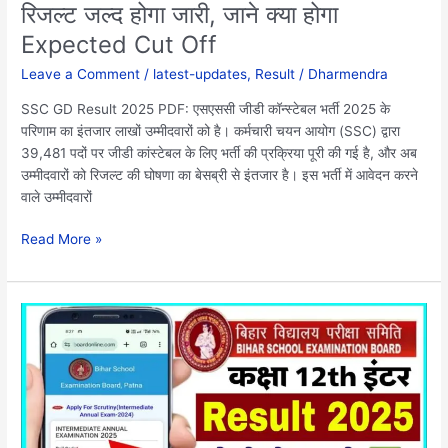
रिजल्ट जल्द होगा जारी, जाने क्या होगा
रिजल्ट
जल्द
Expected Cut Off
होगा
Leave a Comment
/
latest-updates
,
Result
/
Dharmendra
जारी,
जाने
SSC GD Result 2025 PDF: एसएससी जीडी कॉन्स्टेबल भर्ती 2025 के
क्या
परिणाम का इंतजार लाखों उम्मीदवारों को है। कर्मचारी चयन आयोग (SSC) द्वारा
होगा
39,481 पदों पर जीडी कांस्टेबल के लिए भर्ती की प्रक्रिया पूरी की गई है, और अब
Expected
उम्मीदवारों को रिजल्ट की घोषणा का बेसब्री से इंतजार है। इस भर्ती में आवेदन करने
Cut
वाले उम्मीदवारों
Off
Read More »
Bihar
Board
Inter
Result
2025
Kaise
Check