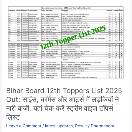
Bihar
Board
12th
Toppers
List
2025
Out:
साइंस,
काॅर्मस
और
आर्ट्स
में
लड़कियों
Bihar Board 12th Toppers List 2025
ने
Out: साइंस, काॅर्मस और आर्ट्स में लड़कियों ने
मारी
बाजी,
मारी बाजी, यहां चेक करें स्ट्रीम वाइज टाॅपर्स
यहां
लिस्ट
चेक
करें
Leave a Comment
/
latest-updates
,
Result
/
Dharmendra
स्ट्रीम