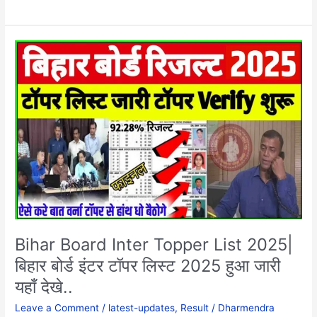
Bihar
Board
Inter
Topper
List
2025|
बिहार
बोर्ड
इंटर
टॉपर
लिस्ट
2025
हुआ
Bihar Board Inter Topper List 2025|
जारी
बिहार बोर्ड इंटर टॉपर लिस्ट 2025 हुआ जारी
यहाँ
देखे..
यहाँ देखे..
Leave a Comment
/
latest-updates
,
Result
/
Dharmendra