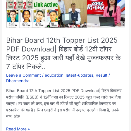
Download|
बिहार
बोर्ड
12वी
टॉपर
लिस्ट
Bihar Board 12th Topper List 2025
2025
PDF Download| बिहार बोर्ड 12वी टॉपर
हुआ
जारी
लिस्ट 2025 हुआ जारी यहाँ देखे मुज्जफरपर के
यहाँ
7 टॉपर निकले..
देखे
मुज्जफरपर
Leave a Comment
/
education
,
latest-updates
,
Result
/
Dharmendra
के
7
Bihar Board 12th Topper List 2025 PDF Download| बिहार विद्यालय
टॉपर
परीक्षा समिति (BSEB) ने 12वीं कक्षा का रिजल्ट 2025 बहुत जल्द जारी कर दिया
निकले..
जाएगा। हर साल की तरह, इस बार भी टॉपर्स की सूची आधिकारिक वेबसाइट पर
प्रकाशित की गई है। जिन छात्रों ने इस परीक्षा में उत्कृष्ट प्रदर्शन किया है, उनके
नाम, अंक
Read More »