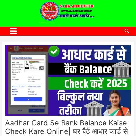
to
content
SARKARI CENTER
www.sarkaricenter.com
Sea
Main
Menu
Aadhar Card Se Bank Balance Kaise
Check Kare Online| घर बैठे आधार कार्ड से