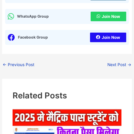
WhatsApp Group
Join Now
Facebook Group
Join Now
←
Previous Post
Next Post
→
Related Posts