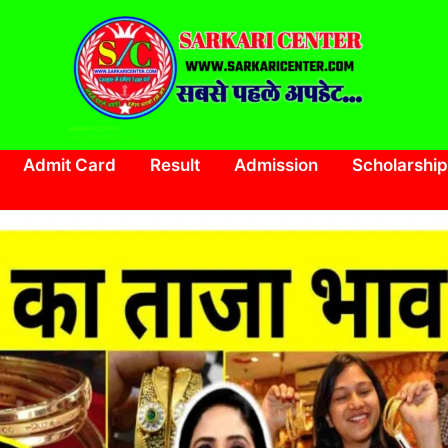
SARKARI CENTER
www.sarkaricenter.com
Admit Card
Result
Admission
Scholarship