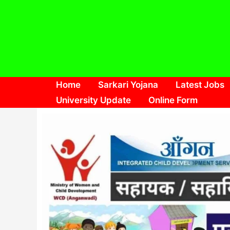
Skip
to
content
Home
Sarkari Yojana
Latest Jobs
University Update
Online Form