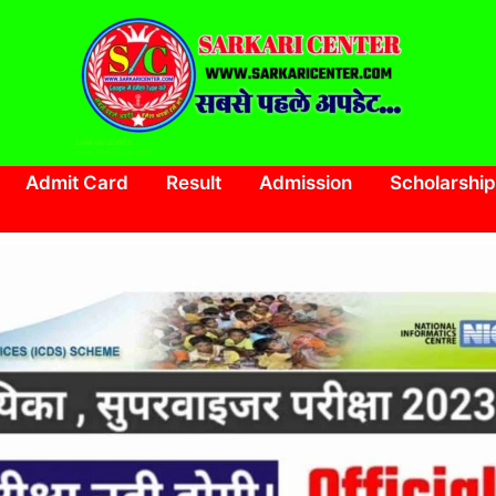
SARKARI CENTER
www.sarkaricenter.com
Admit Card
Result
Admission
Scholarship