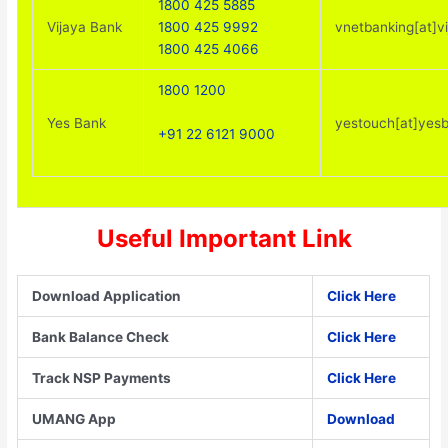
1800 425 5885
Vijaya Bank
1800 425 9992
vnetbanking[at]v
1800 425 4066
1800 1200
Yes Bank
yestouch[at]yesb
+91 22 6121 9000
Useful Important Link
Download Application
Click Here
Bank Balance Check
Click Here
Track NSP Payments
Click Here
UMANG App
Download