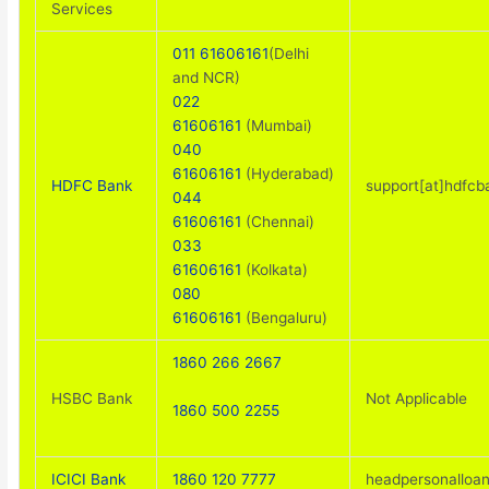
Services
011 61606161
(Delhi
and NCR)
022
61606161
(Mumbai)
040
61606161
(Hyderabad)
HDFC Bank
support[at]hdfcb
044
61606161
(Chennai)
033
61606161
(Kolkata)
080
61606161
(Bengaluru)
1860 266 2667
HSBC Bank
Not Applicable
1860 500 2255
ICICI Bank
1860 120 7777
headpersonalloan