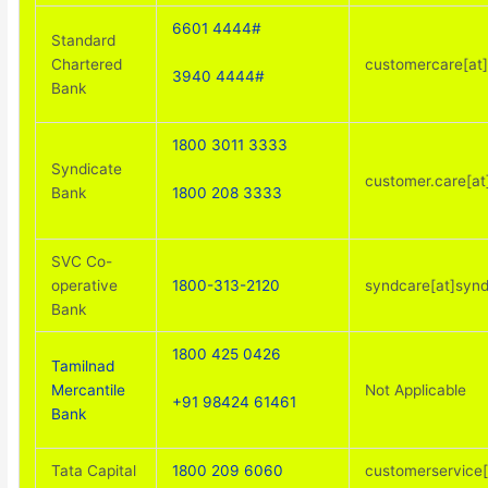
6601 4444#
Standard
Chartered
customercare[at]
3940 4444#
Bank
1800 3011 3333
Syndicate
customer.care[at
1800 208 3333
Bank
SVC Co-
operative
1800-313-2120
syndcare[at]synd
Bank
1800 425 0426
Tamilnad
Mercantile
Not Applicable
+91 98424 61461
Bank
Tata Capital
1800 209 6060
customerservice[