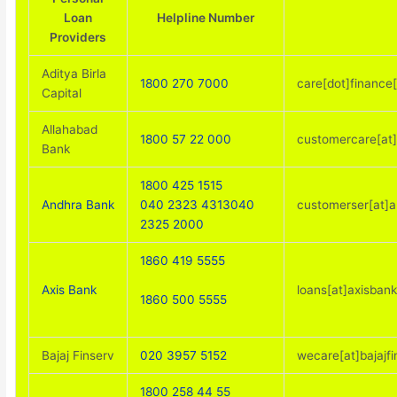
Loan
Helpline Number
Providers
Aditya Birla
1800 270 7000
care[dot]finance[
Capital
Allahabad
1800 57 22 000
customercare[at]
Bank
1800 425 1515
Andhra Bank
040 2323 4313
040
customerser[at]a
2325 2000
1860 419 5555
Axis Bank
loans[at]axisban
1860 500 5555
Bajaj Finserv
020 3957 5152
wecare[at]bajajfi
1800 258 44 55