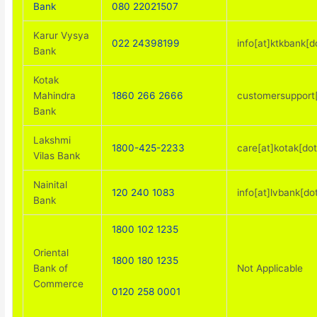
Bank
080 22021507
Karur Vysya
022 24398199
info[at]ktkbank[
Bank
Kotak
Mahindra
1860 266 2666
customersupport
Bank
Lakshmi
1800-425-2233
care[at]kotak[do
Vilas Bank
Nainital
120 240 1083
info[at]lvbank[dot
Bank
1800 102 1235
Oriental
1800 180 1235
Bank of
Not Applicable
Commerce
0120 258 0001