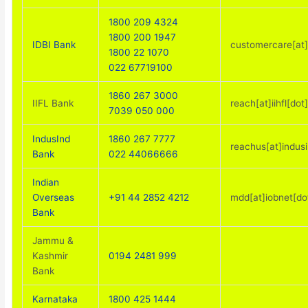
1800 209 4324
1800 200 1947
IDBI Bank
customercare[at]i
1800 22 1070
022 67719100
1860 267 3000
IIFL Bank
reach[at]iihfl[do
7039 050 000
IndusInd
1860 267 7777
reachus[at]indus
Bank
022 44066666
Indian
Overseas
+91 44 2852 4212
mdd[at]iobnet[do
Bank
Jammu &
Kashmir
0194 2481 999
Bank
Karnataka
1800 425 1444