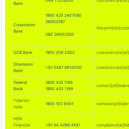
044 71225000
customercare[at]
Bank
1800 425 2407
080
26600587
Corporation
ftscentre[at]corp
Bank
080 26602500
DCB Bank
1800 209 5363
customercare[at
Dhanlaxmi
+91 0487 6613000
customercare[at]
Bank
Federal
1800 425 1199
contact[at]federa
Bank
1800 420 1199
Fullerton
1800 103 6001
namaste[at]fulle
India
HDB
Financial
+91 44 4298 4541
compliance[at]h