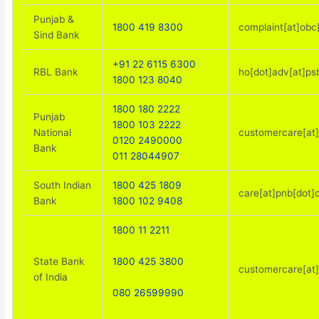
Punjab &
1800 419 8300
complaint[at]obc[
Sind Bank
+91 22 6115 6300
RBL Bank
ho[dot]adv[at]psb
1800 123 8040
1800 180 2222
Punjab
1800 103 2222
National
customercare[at]
0120 2490000
Bank
011 28044907
South Indian
1800 425 1809
care[at]pnb[dot]c
Bank
1800 102 9408
1800 11 2211
1800 425 3800
State Bank
customercare[at]
of India
080 26599990