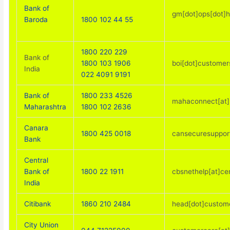
Bank of
gm[dot]ops[dot]
1800 102 44 55
Baroda
1800 220 229
Bank of
1800 103 1906
boi[dot]customers
India
022 4091 9191
Bank of
1800 233 4526
mahaconnect[at]
Maharashtra
1800 102 2636
Canara
1800 425 0018
cansecuresuppor
Bank
Central
Bank of
1800 22 1911
cbsnethelp[at]cen
India
Citibank
1860 210 2484
head[dot]custome
City Union