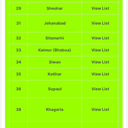
29
Sheohar
View List
31
Jehanabad
View List
32
Sitamarhi
View List
33
Kaimur (Bhabua)
View List
34
Siwan
View List
35
Katihar
View List
36
Supaul
View List
38
Khagaria
View List