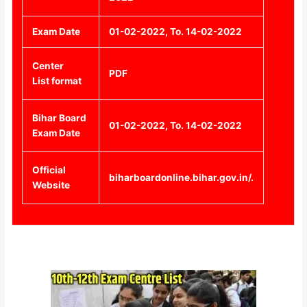
Exam Date
01-02-2022, To. 14-02-2022
Center
PDF
List format
Bihar Board
01-02-2022, To. 14-02-2022
Exam Date
Official
biharboardonline.bihar.gov.in/.
Website