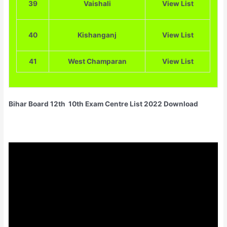
39
Vaishali
View List
40
Kishanganj
View List
41
West Champaran
View List
Bihar Board 12th 10th Exam Centre List 2022 Download