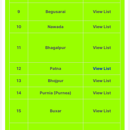
9
Begusarai
View List
10
Nawada
View List
11
Bhagalpur
View List
12
Patna
View List
13
Bhojpur
View List
14
Purnia (Purnea)
View List
15
Buxar
View List