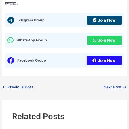
धन्यवाद…
Telegram Group
Join Now
WhatsApp Group
Join Now
Facebook Group
Join Now
←
Previous Post
Next Post
→
Related Posts