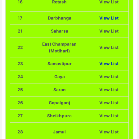
16
Rotash
View List
17
Darbhanga
View List
21
Saharsa
View List
East Champaran
22
View List
(Motihari)
23
Samastipur
View List
24
Gaya
View List
25
Saran
View List
26
Gopalganj
View List
27
Sheikhpura
View List
28
Jamui
View List