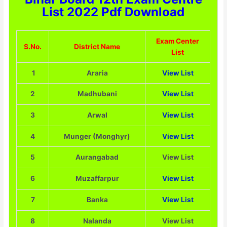
List 2022 Pdf Download
Exam Center
S.No.
District Name
List
1
Araria
View List
2
Madhubani
View List
3
Arwal
View List
4
Munger (Monghyr)
View List
5
Aurangabad
View List
6
Muzaffarpur
View List
7
Banka
View List
8
Nalanda
View List