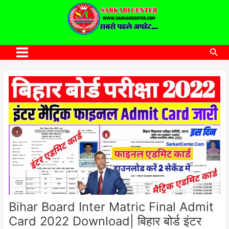
to
content
SARKARI CENTER
www.sarkaricenter.com
Sea
Main
Menu
Bihar Board Inter Matric Final Admit
Card 2022 Download| बिहार बोर्ड इंटर