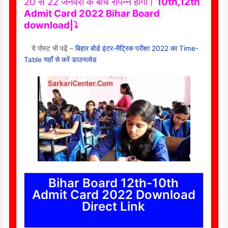
20 से 22 जनवरी के बीच संपन्न होंगी।
10th,12th
Admit Card 2022 Bihar Board
download|⤵️
ये पोस्ट भी पढ़ें –
बिहार बोर्ड इंटर-मैट्रिक परीक्षा 2022 का Time-
Table यहाँ से करें डाउनलोड
Bihar Board 12th-10th
Admit Card 2022 Download
Direct Link