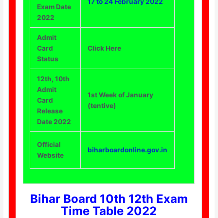
17 to 24 February 2022
Exam Date
2022
Admit
Card
Click Here
Status
12th, 10th
Admit
1st Week of January
Card
(tentive)
Release
Date 2022
Official
biharboardonline.gov.in
Website
Bihar Board 10th 12th Exam
Time Table 2022