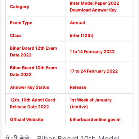
Inter Model Paper 2022
Category
Download Answer Key
Exam Type
Annual
Class
Inter (12th)
Bihar Board 12th Exam
1 to 14 February 2022
Date 2022
Bihar Board 10th Exam
17 to 24 February 2022
Date 2022
Answer Key Status
Release
12th, 10th Admit Card
1st Week of January
Release Date 2022
(tentive)
Official Website
biharboardonline.gov.in
ये भी देखे:- Bihar Board 10th Model