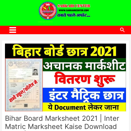
to
content
SARKARI CENTER
www.sarkaricenter.com
Sea
Main
Menu
Bihar Board Marksheet 2021 | Inter
Matric Marksheet Kaise Download