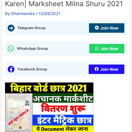
Karen| Marksheet Milna Shuru 2021
By
Dharmendra
/
13/08/2021
Telegram Group
Join Now
WhatsApp Group
Join Now
Facebook Group
Join Now