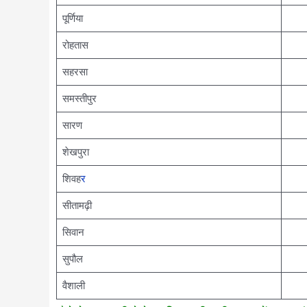
पूर्णिया
रोहतास
सहरसा
समस्तीपुर
सारण
शेखपुरा
शिवह
र
सीतामढ़ी
सिवान
सुपौल
वैशाली