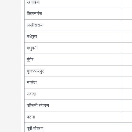
खगड़िया
किशनगंज
लखीसराय
मधेपुरा
मधुबनी
मुंगेर
मुजफ्फरपुर
नालंदा
नवादा
पश्चिमी चंपारण
पटना
पूर्वी चंपारण