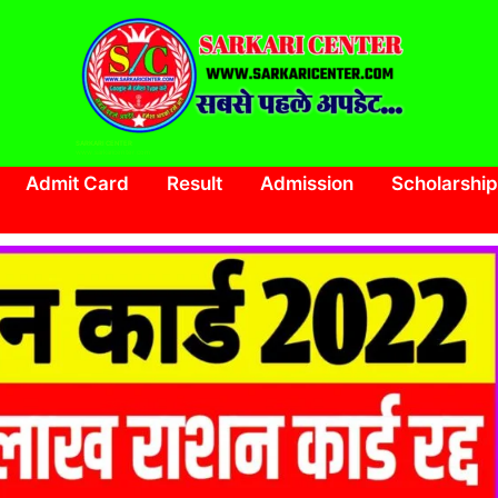
SARKARI CENTER
www.sarkaricenter.com
Admit Card
Result
Admission
Scholarship