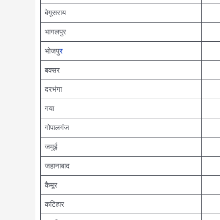
बेगूसराय
भागलपुर
भोजपु
र
बक्सर
दरभंगा
गया
गोपालगंज
जमुई
जहानाबाद
कैमूर
कटिहार