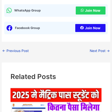
WhatsApp Group
Join Now
Facebook Group
Join Now
←
Previous Post
Next Post
→
Related Posts