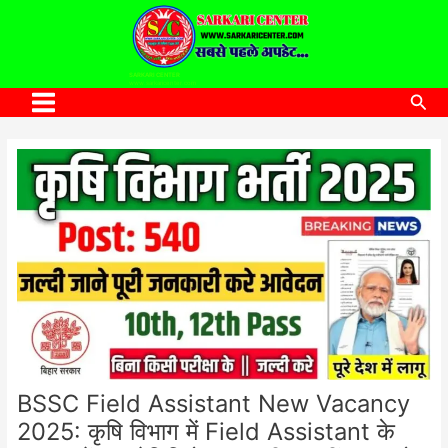
to
content
SARKARI CENTER
www.sarkaricenter.com
Sea
Main
Menu
BSSC Field Assistant New Vacancy
2025: कृषि विभाग में Field Assistant के