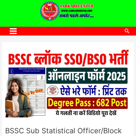
to
content
SARKARI CENTER
www.sarkaricenter.com
Sea
Main
Menu
BSSC Sub Statistical Officer/Block