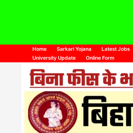
Skip
to
content
Home
Sarkari Yojana
Latest Jobs
University Update
Online Form