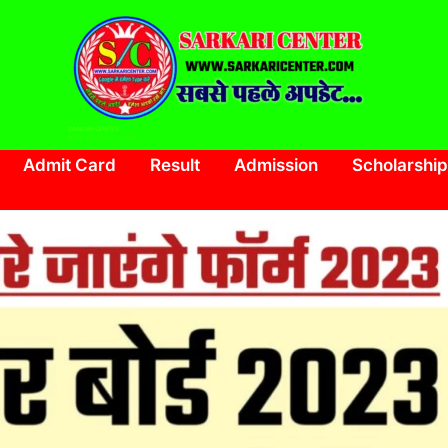
SARKARI CENTER
www.sarkaricenter.com
Admit Card
Result
Admission
Scholarship