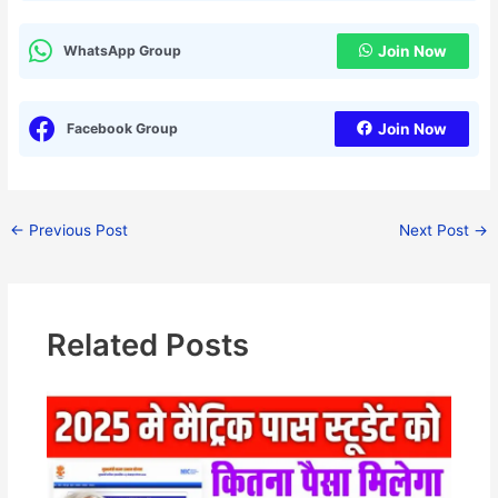
WhatsApp Group
Join Now
Facebook Group
Join Now
←
Previous Post
Next Post
→
Related Posts