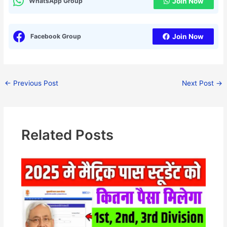
WhatsApp Group
Join Now
Facebook Group
Join Now
←
Previous Post
Next Post
→
Related Posts