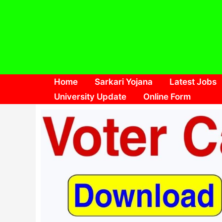
Skip
to
content
Home
Sarkari Yojana
Latest Jobs
University Update
Online Form