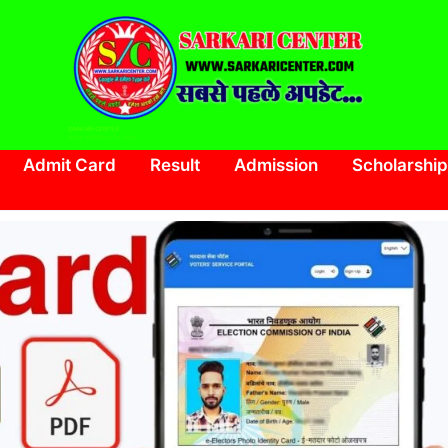
SARKARI CENTER
www.sarkaricenter.com
Admit Card
Result
Admission
Scholarship