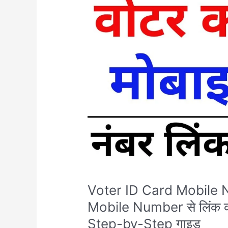
ID
Card
Mobile
Number
Link:
Voter
ID
Card
को
Mobile
Number
से
लिंक
करें
सिर्फ
Voter ID Card Mobile 
2
मिनट
Mobile Number से लिंक करे
में
Step-by-Step गाइड
–